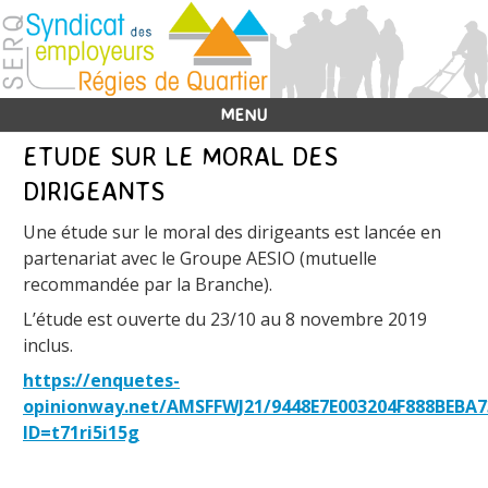
MENU
ETUDE SUR LE MORAL DES
DIRIGEANTS
Une étude sur le moral des dirigeants est lancée en
partenariat avec le Groupe AESIO (mutuelle
recommandée par la Branche).
L’étude est ouverte du 23/10 au 8 novembre 2019
inclus.
https://enquetes-
opinionway.net/AMSFFWJ21/9448E7E003204F888BEBA7
ID=t71ri5i15g